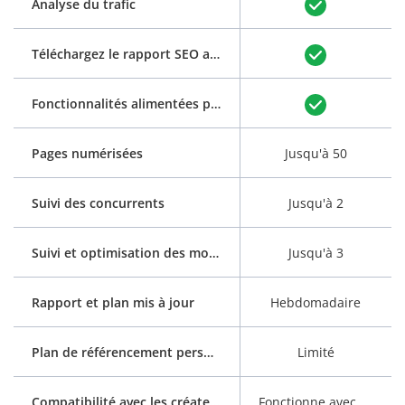
Analyse du trafic
Téléchargez le rapport SEO au format PDF
(voir exemple)
Fonctionnalités alimentées par l'IA : génération automatique du titre et de la méta-description
Pages numérisées
Jusqu'à 50
Suivi des concurrents
Jusqu'à 2
Suivi et optimisation des mots clés
Jusqu'à 3
Rapport et plan mis à jour
Hebdomadaire
Plan de référencement personnalisé
Limité
Compatibilité avec les créateurs de sites Web
Fonctionne avec tous les constructeurs de sites Web