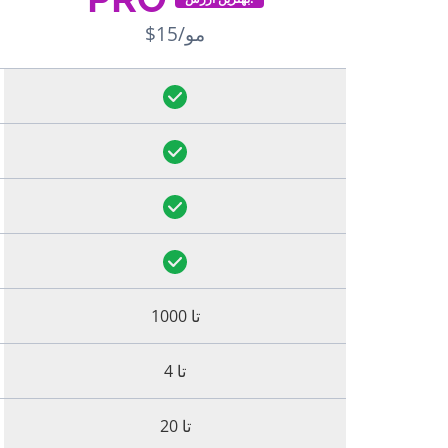
$15/مو
تا 1000
تا 4
تا 20