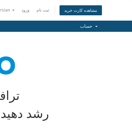
ثبت نام
ورود
ersian
مشاهده کارت خرید
حساب
تراف
با marketgoo رشد دهید