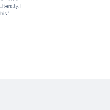
iterally, I
is."